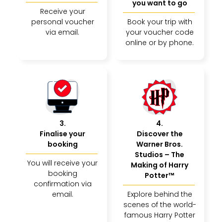
you want to go
Receive your
personal voucher
Book your trip with
via email.
your voucher code
online or by phone.
3
.
4
.
Finalise your
Discover the
booking
Warner Bros.
Studios – The
You will receive your
Making of Harry
booking
Potter™
confirmation via
email.
Explore behind the
scenes of the world-
famous Harry Potter