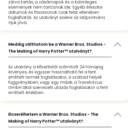
zárva tartás, a vásárnapok és a különleges
események nem tartoznak ide. Egyéb érkezési
dátumok és főszezonok csak felár ellenében
foglalhatók. Az utalványt ezekre az időpontokra
írjuk jóvá.
Meddig válthatom be a Warner Bros. Studios -
The Making of Harry Potter™ utalványt?
Az utalvány a kifizetéstől számított 24 hónapig
érvényes, és egyszer használható fel a fent
említett termék foglalásakor, a szabad helyek
függvényében, vagy egy másik, a Travelcircus
GmbH által szervezett utazás foglalásakor a fent
említett értékben.
Elcserélhetem a Warner Bros. Studios - The
Making of Harry Potter™ utalványt?