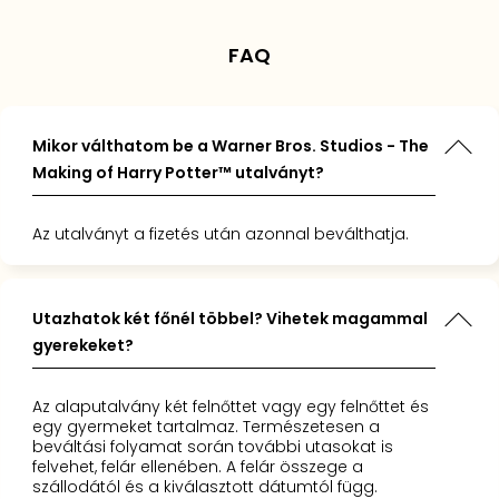
s. Studio
os.
s. It was
ugh
hanks to
resting
FAQ
us to take
s,
exciting."
ind the
g went
the film
 He was
ot
 happy."
Mikor válthatom be a Warner Bros. Studios - The
ted.
Making of Harry Potter™ utalványt?
gical!"
Az utalványt a fizetés után azonnal beválthatja.
Utazhatok két főnél többel? Vihetek magammal
gyerekeket?
Az alaputalvány két felnőttet vagy egy felnőttet és
egy gyermeket tartalmaz. Természetesen a
beváltási folyamat során további utasokat is
felvehet, felár ellenében. A felár összege a
szállodától és a kiválasztott dátumtól függ.