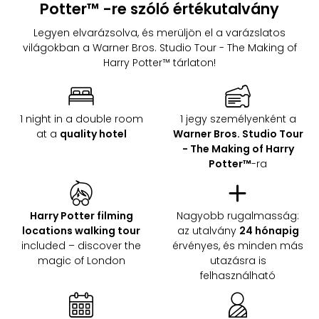
Potter™ -re szóló értékutalvány
Legyen elvarázsolva, és merüljön el a varázslatos
világokban a Warner Bros. Studio Tour - The Making of
Harry Potter™ tárlaton!
1 night in a double room
1 jegy személyenként a
at a
quality hotel
Warner Bros. Studio Tour
- The Making of Harry
Potter™
-ra
Harry Potter filming
Nagyobb rugalmasság:
locations walking tour
az utalvány
24 hónapig
included – discover the
érvényes, és minden más
magic of London
utazásra is
felhasználható