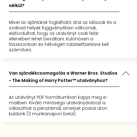
nélkül?
Mivel az ajánlatok foglalható árai az időszak és a
szabad helyek függvényében változnak,
előfordulhat, hogy az utalványt csak felár
ellenében lehet beváltani. Különösen a
főszezonban és hétvégén többletfizetésre kell
számítani.
Van ajándékcsomagolás a Warner Bros. Studios
- The Making of Harry Potter™ utalványhoz?
Az utalványt PDF formátumban kapja meg e-
mailben. Kiváló minőségű utalványdobozt is
választhat a pénztárnál, amelyet postai úton
küldünk (3 munkanapon belül).