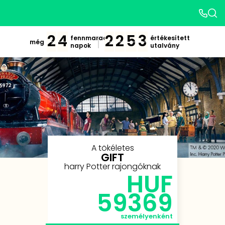
2
4
2
2
5
3
fennmaradó
értékesített
még
napok
utalvány
A tökéletes
GIFT
harry Potter rajongóknak
HUF
59369
személyenként