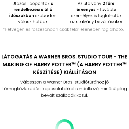
Utazási időpontok
a
Az utalvány
2 főre
rendelkezésre álló
érvényes
- további
időszakban
szabadon
személyek is foglalhatók
választhatóak
az utalvány beváltásakor
*Hétvégén és főszezonban csak felár ellenében foglalható.
LÁTOGATÁS A WARNER BROS. STUDIO TOUR - THE
MAKING OF HARRY POTTER™ (A HARRY POTTER™
KÉSZÍTÉSE) KIÁLLÍTÁSON
Válasszon a Warner Bros. stúdiótúrához jó
tömegközlekedési kapcsolatokkal rendelkező, minőségileg
bevált szállodák közül.