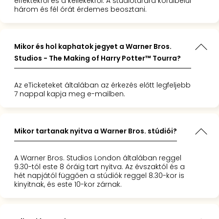
effektekről és a kellékekről. A stúdiótúrára körülbelül
három és fél órát érdemes beosztani.
Mikor és hol kaphatok jegyet a Warner Bros.
Studios - The Making of Harry Potter™ Tourra?
Az eTicketeket általában az érkezés előtt legfeljebb
7 nappal kapja meg e-mailben.
Mikor tartanak nyitva a Warner Bros. stúdiói?
A Warner Bros. Studios London általában reggel
9.30-tól este 8 óráig tart nyitva. Az évszaktól és a
hét napjától függően a stúdiók reggel 8.30-kor is
kinyitnak, és este 10-kor zárnak.