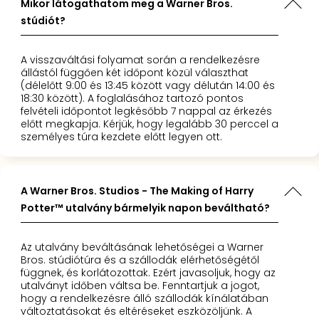
Mikor látogathatom meg a Warner Bros.
stúdiót?
A visszaváltási folyamat során a rendelkezésre
állástól függően két időpont közül választhat
(délelőtt 9:00 és 13:45 között vagy délután 14:00 és
18:30 között). A foglalásához tartozó pontos
felvételi időpontot legkésőbb 7 nappal az érkezés
előtt megkapja. Kérjük, hogy legalább 30 perccel a
személyes túra kezdete előtt legyen ott.
A Warner Bros. Studios - The Making of Harry
Potter™ utalvány bármelyik napon beváltható?
Az utalvány beváltásának lehetőségei a Warner
Bros. stúdiótúra és a szállodák elérhetőségétől
függnek, és korlátozottak. Ezért javasoljuk, hogy az
utalványt időben váltsa be. Fenntartjuk a jogot,
hogy a rendelkezésre álló szállodák kínálatában
változtatásokat és eltéréseket eszközöljünk. A