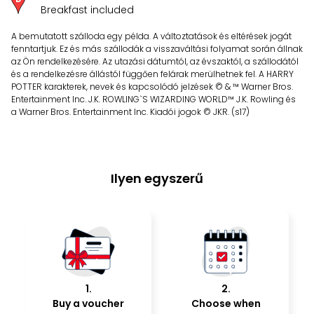
Breakfast included
A bemutatott szálloda egy példa. A változtatások és eltérések jogát
fenntartjuk. Ez és más szállodák a visszaváltási folyamat során állnak
az Ön rendelkezésére. Az utazási dátumtól, az évszaktól, a szállodától
és a rendelkezésre állástól függően felárak merülhetnek fel. A HARRY
POTTER karakterek, nevek és kapcsolódó jelzések © & ™ Warner Bros.
Entertainment Inc. J.K. ROWLING`S WIZARDING WORLD™ J.K. Rowling és
a Warner Bros. Entertainment Inc. Kiadói jogok © JKR. (s17)
Ilyen egyszerű
1
.
2
.
Buy a voucher
Choose when